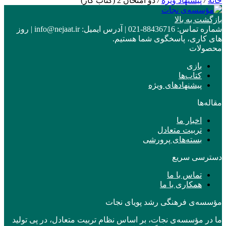
خانه
/
پیشنهاد ویژه
/
دو امتحان 2 (کتاب کار)
بازگشت به بالا
شماره تماس:
88436716-021
|
آدرس ایمیل:
info@nejaat.ir
|
روز
های کاری، پاسخگوی شما هستیم.
محصولات
بازی
کتاب‌ها
پیشنهادهای ویژه
مقاله‌ها
اخبار ما
تربیت متعادل
بسته‌های پرورشی
دسترسی سریع
تماس با ما
همکاری با ما
مؤسسه‌ی فرهنگی رشد پویای نجات
ما در مؤسسه‌ی نجات، بر اساس نظام تربیت متعادل، در پی تولید