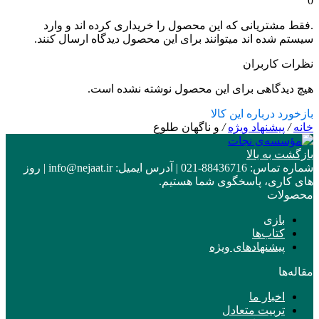
0
.فقط مشتریانی که این محصول را خریداری کرده اند و وارد
سیستم شده اند میتوانند برای این محصول دیدگاه ارسال کنند.
نظرات کاربران
هیچ دیدگاهی برای این محصول نوشته نشده است.
بازخورد درباره این کالا
خانه
/
پیشنهاد ویژه
/
و ناگهان طلوع
بازگشت به بالا
شماره تماس:
88436716-021
|
آدرس ایمیل:
info@nejaat.ir
|
روز
های کاری، پاسخگوی شما هستیم.
محصولات
بازی
کتاب‌ها
پیشنهادهای ویژه
مقاله‌ها
اخبار ما
تربیت متعادل