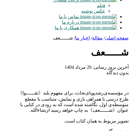
فیلم
عکس نوشته
تماس با ما
درباره ما
همکاری با ما
صفحه اصلی
/
مقاله
/
اخبار ما
/
شــــــعف
شــــــعف
آخرین بروز رسانی: 26 مرداد 1404
بدون دیدگاه
در مؤسسه‌ی‌رشدپویای‌نجات، برای مفهوم بلند《تقــــــوا》
طرح درسی با همراهی بازی و نمایش، متناسب با مقطع
متوسطه‌ی اول، نگاشته شده است که به زودی در کتابی با
عنوان《شــــــعف》به چاپ خواهد رسید ان‌شاءالله.
تصویر مربوط به همان کتاب است.