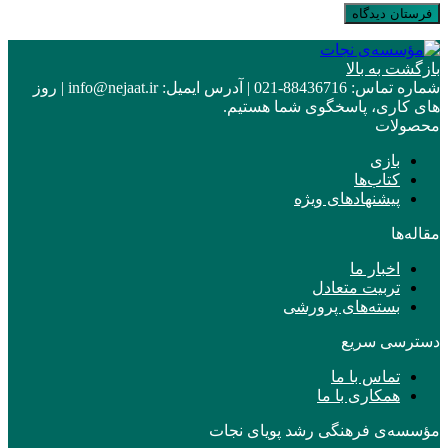
بازگشت به بالا
شماره تماس:
88436716-021
|
آدرس ایمیل:
info@nejaat.ir
|
روز
های کاری، پاسخگوی شما هستیم.
محصولات
بازی
کتاب‌ها
پیشنهادهای ویژه
مقاله‌ها
اخبار ما
تربیت متعادل
بسته‌های پرورشی
دسترسی سریع
تماس با ما
همکاری با ما
مؤسسه‌ی فرهنگی رشد پویای نجات