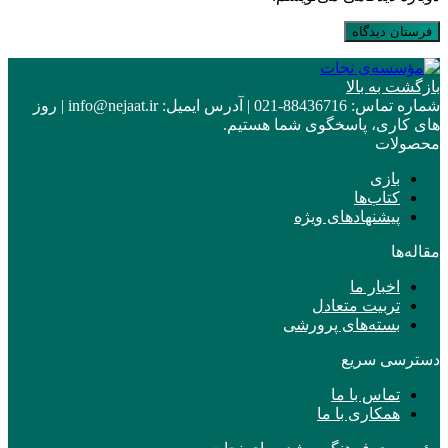
بازگشت به بالا
شماره تماس:
88436716-021
|
آدرس ایمیل:
info@nejaat.ir
|
روز
های کاری، پاسخگوی شما هستیم.
محصولات
بازی
کتاب‌ها
پیشنهادهای ویژه
مقاله‌ها
اخبار ما
تربیت متعادل
بسته‌های پرورشی
دسترسی سریع
تماس با ما
همکاری با ما